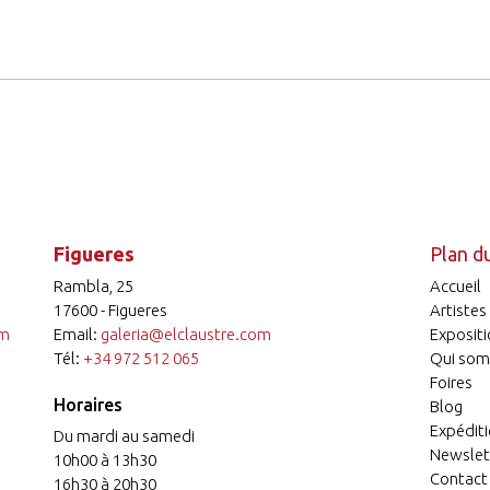
Figueres
Plan du
Rambla, 25
Accueil
17600 - Figueres
Artistes
om
Email:
galeria@elclaustre.com
Expositi
Tél:
+34 972 512 065
Qui som
Foires
Horaires
Blog
Expéditi
Du mardi au samedi
Newslet
10h00 à 13h30
Contact
16h30 à 20h30