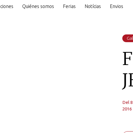
ciones
Quiénes somos
Ferias
Notícias
Envios
o
Gal
J
Del 8
2016