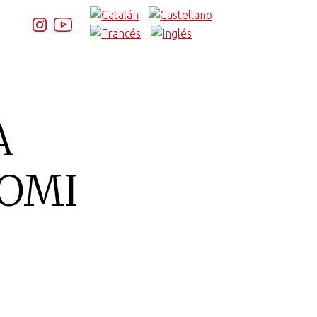
A
TOMI